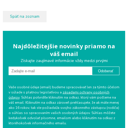
Späť na zoznam
Najdôležitejšie novinky priamo na
váš email
Získajte zaujímavé informácie vždy medzi prvými
Odoberať
Vaše osobné údaje (email) budeme spracovávať len za týmto účelom
v súlade s platnou legislatívou a
zásadami ochrany osobných
údajov
. Súhlas potvrdíte kliknutím na odkaz, ktorý vám pošleme na
váš email. Kliknutím na odkaz zároveň prehlasujete, že ak máte menej
ako 16 rokov, tak ste požiadal/a svojho zákonného zástupcu (rodiča)
o súhlas so spracovaním vašich osobných údajov. Súhlas môžete
kedykoľvek odvolať písomne, emailom alebo kliknutím na odkaz z
ktoréhokoľvek informačného emailu.