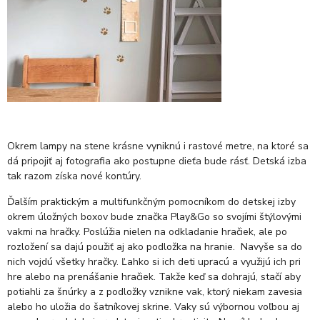
Okrem lampy na stene krásne vyniknú i rastové metre, na ktoré sa
dá pripojiť aj fotografia ako postupne dieťa bude rásť. Detská izba
tak razom získa nové kontúry.
Ďalším praktickým a multifunkčným pomocníkom do detskej izby
okrem úložných boxov bude značka Play&Go so svojími štýlovými
vakmi na hračky. Poslúžia nielen na odkladanie hračiek, ale po
rozložení sa dajú použiť aj ako podložka na hranie. Navyše sa do
nich vojdú všetky hračky. Ľahko si ich deti upracú a využijú ich pri
hre alebo na prenášanie hračiek. Takže keď sa dohrajú, stačí aby
potiahli za šnúrky a z podložky vznikne vak, ktorý niekam zavesia
alebo ho uložia do šatníkovej skrine. Vaky sú výbornou voľbou aj