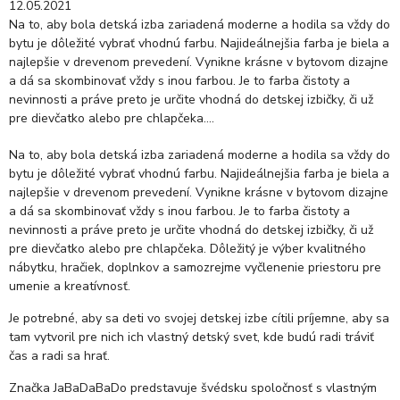
12.05.2021
Na to, aby bola detská izba zariadená moderne a hodila sa vždy do
bytu je dôležité vybrať vhodnú farbu. Najideálnejšia farba je biela a
najlepšie v drevenom prevedení. Vynikne krásne v bytovom dizajne
a dá sa skombinovať vždy s inou farbou. Je to farba čistoty a
nevinnosti a práve preto je určite vhodná do detskej izbičky, či už
pre dievčatko alebo pre chlapčeka....
Na to, aby bola detská izba zariadená moderne a hodila sa vždy do
bytu je dôležité vybrať vhodnú farbu. Najideálnejšia farba je biela a
najlepšie v drevenom prevedení. Vynikne krásne v bytovom dizajne
a dá sa skombinovať vždy s inou farbou. Je to farba čistoty a
nevinnosti a práve preto je určite vhodná do detskej izbičky, či už
pre dievčatko alebo pre chlapčeka. Dôležitý je výber kvalitného
nábytku, hračiek, doplnkov a samozrejme vyčlenenie priestoru pre
umenie a kreatívnosť.
Je potrebné, aby sa deti vo svojej detskej izbe cítili príjemne, aby sa
tam vytvoril pre nich ich vlastný detský svet, kde budú radi tráviť
čas a radi sa hrať.
Značka JaBaDaBaDo predstavuje švédsku spoločnosť s vlastným