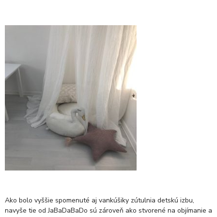
Ako bolo vyššie spomenuté aj vankúšiky zútulnia detskú izbu,
navyše tie od JaBaDaBaDo sú zároveň ako stvorené na objímanie a