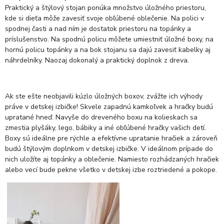
Praktický a štýlový stojan ponúka množstvo úložného priestoru,
kde si dieťa môže zavesiť svoje obľúbené oblečenie. Na polici v
spodnej časti a nad ním je dostatok priestoru na topánky a
príslušenstvo. Na spodnú policu môžete umiestniť úložné boxy, na
hornú policu topánky a na bok stojanu sa dajú zavesiť kabelky aj
náhrdelníky. Naozaj dokonalý a praktický doplnok z dreva.
Ak ste ešte neobjavili kúzlo úložných boxov, zvážte ich výhody
práve v detskej izbičke! Skvele zapadnú kamkoľvek a hračky budú
upratané hneď. Navyše do dreveného boxu na kolieskach sa
zmestia plyšáky, lego, bábiky a iné obľúbené hračky vašich detí.
Boxy sú ideálne pre rýchle a efektívne upratanie hračiek a zároveň
budú štýlovým doplnkom v detskej izbičke. V ideálnom prípade do
nich uložíte aj topánky a oblečenie. Namiesto rozhádzaných hračiek
alebo vecí bude pekne všetko v detskej izbe roztriedené a pokope.