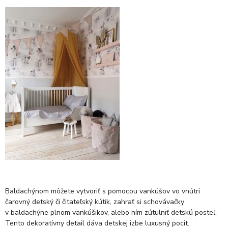
Baldachýnom môžete vytvoriť s pomocou vankúšov vo vnútri
čarovný detský či čitateľský kútik, zahrať si schovávačky
v baldachýne plnom vankúšikov, alebo ním zútulniť detskú posteľ.
Tento dekoratívny detail dáva detskej izbe luxusný pocit.