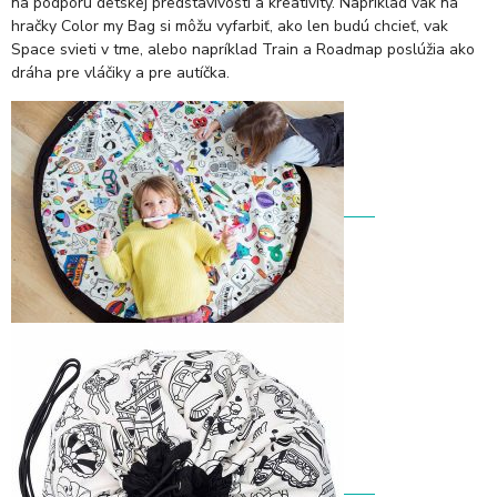
na podporu detskej predstavivosti a kreativity. Napríklad vak na
hračky Color my Bag si môžu vyfarbiť, ako len budú chcieť, vak
Space svieti v tme, alebo napríklad Train a Roadmap poslúžia ako
dráha pre vláčiky a pre autíčka.