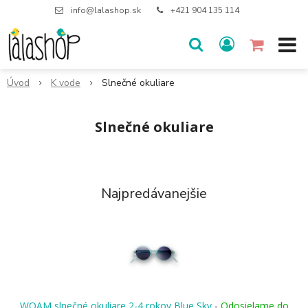
info@lalashop.sk
+421 904 135 114
Úvod
K vode
Slnečné okuliare
Slnečné okuliare
Najpredávanejšie
WOAM slnečné okuliare 2-4 rokov Blue Sky
-
Odosielame do