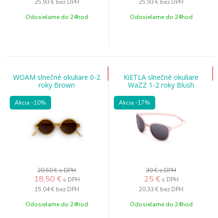
25,93 €
bez DPH
25,93 €
bez DPH
Odosielame do 24hod
Odosielame do 24hod
WOAM slnečné okuliare 0-2
KiETLA slnečné okuliare
roky Brown
WaZZ 1-2 roky Blush
Akcia
-10%
Akcia
-17%
20,50 €
s DPH
30 €
s DPH
18,50
€
25
€
s DPH
s DPH
15,04 €
bez DPH
20,33 €
bez DPH
Odosielame do 24hod
Odosielame do 24hod