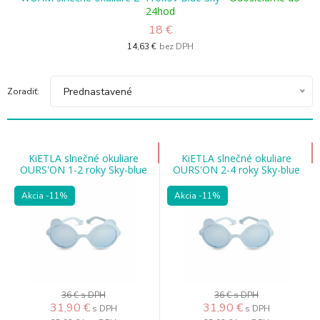
24hod
18 €
14,63 €
bez DPH
Prednastavené
Zoradiť:
KiETLA slnečné okuliare
KiETLA slnečné okuliare
OURS'ON 1-2 roky Sky-blue
OURS'ON 2-4 roky Sky-blue
Akcia
-11%
Akcia
-11%
36 €
s DPH
36 €
s DPH
31,90
€
31,90
€
s DPH
s DPH