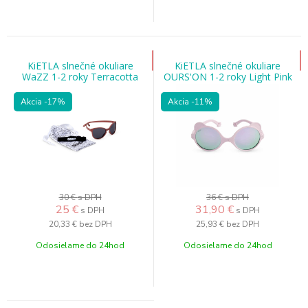
KiETLA slnečné okuliare
KiETLA slnečné okuliare
WaZZ 1-2 roky Terracotta
OURS'ON 1-2 roky Light Pink
Akcia
-17%
Akcia
-11%
30 €
s DPH
36 €
s DPH
25
€
31,90
€
s DPH
s DPH
20,33 €
bez DPH
25,93 €
bez DPH
Odosielame do 24hod
Odosielame do 24hod