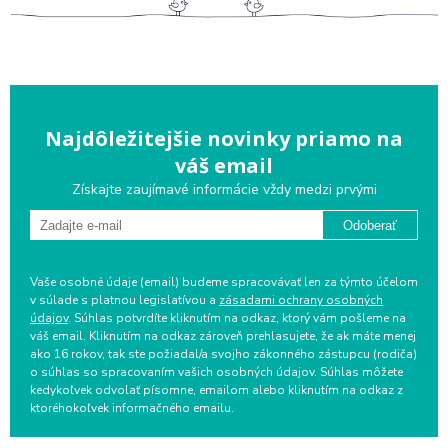
Najdôležitejšie novinky priamo na
váš email
Získajte zaujímavé informácie vždy medzi prvými
Odoberať
Vaše osobné údaje (email) budeme spracovávať len za týmto účelom
v súlade s platnou legislatívou a
zásadami ochrany osobných
údajov
. Súhlas potvrdíte kliknutím na odkaz, ktorý vám pošleme na
váš email. Kliknutím na odkaz zároveň prehlasujete, že ak máte menej
ako 16 rokov, tak ste požiadal/a svojho zákonného zástupcu (rodiča)
o súhlas so spracovaním vašich osobných údajov. Súhlas môžete
kedykoľvek odvolať písomne, emailom alebo kliknutím na odkaz z
ktoréhokoľvek informačného emailu.