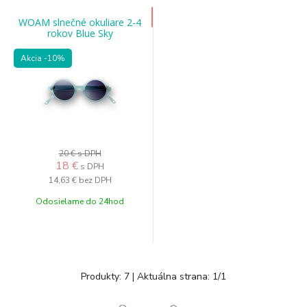
WOAM slnečné okuliare 2-4
rokov Blue Sky
Akcia
-10%
20 €
s DPH
18
€
s DPH
14,63 €
bez DPH
Odosielame do 24hod
Produkty:
7
| Aktuálna strana:
1
/
1