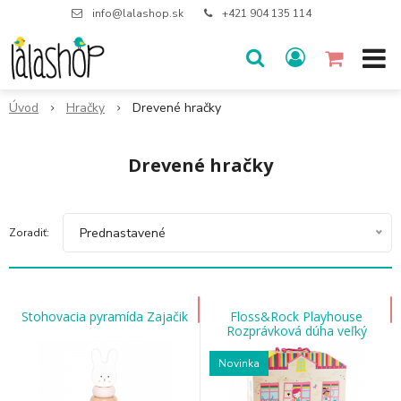
info@lalashop.sk
+421 904 135 114
Úvod
Hračky
Drevené hračky
Drevené hračky
Prednastavené
Zoradiť:
Stohovacia pyramída Zajačik
Floss&Rock Playhouse
Rozprávková dúha veľký
Novinka