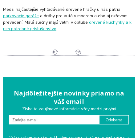
Medzi najčastejšie vyhľadávané drevené hračky u nás patria
parkovacie garáže
a dráhy pre autá v modrom alebo aj ružovom
prevedení. Malé slečny majú veľmi v obľube
drevené kuchynky a k
nim potrebné príslušenstvo
.
Najdôležitejšie novinky priamo na
váš email
Získajte zaujímavé informácie vždy medzi prvými
Odoberať
Vaše osobné údaje (email) budeme spracovávať len za týmto účelom