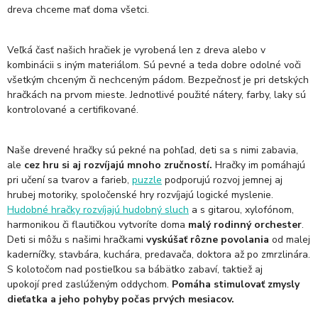
dreva chceme mať doma všetci.
Veľká časť našich hračiek je vyrobená len z dreva alebo v
kombinácii s iným materiálom. Sú pevné a teda dobre odolné voči
všetkým chceným či nechceným pádom. Bezpečnosť je pri detských
hračkách na prvom mieste. Jednotlivé použité nátery, farby, laky sú
kontrolované a certifikované.
Naše drevené hračky sú pekné na pohľad, deti sa s nimi zabavia,
ale
cez hru si aj rozvíjajú mnoho zručností.
Hračky im pomáhajú
pri učení sa tvarov a farieb,
puzzle
podporujú rozvoj jemnej aj
hrubej motoriky, spoločenské hry rozvíjajú logické myslenie.
Hudobné hračky rozvíjajú hudobný sluch
a s gitarou, xylofónom,
harmonikou či flautičkou vytvoríte doma
malý rodinný orchester
.
Deti si môžu s našimi hračkami
vyskúšať rôzne povolania
od malej
kaderníčky, stavbára, kuchára, predavača, doktora až po zmrzlinára.
S kolotočom nad postieľkou sa bábätko zabaví, taktiež aj
upokojí pred zaslúženým oddychom.
Pomáha stimulovať zmysly
dieťatka a jeho pohyby počas prvých mesiacov.