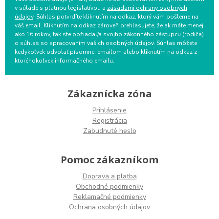
v súlade s platnou legislatívou a
zásadami ochrany osobných
údajov
. Súhlas potvrdíte kliknutím na odkaz, ktorý vám pošleme na
váš email. Kliknutím na odkaz zároveň prehlasujete, že ak máte menej
ako 16 rokov, tak ste požiadal/a svojho zákonného zástupcu (rodiča)
o súhlas so spracovaním vašich osobných údajov. Súhlas môžete
kedykoľvek odvolať písomne, emailom alebo kliknutím na odkaz z
ktoréhokoľvek informačného emailu.
Zákaznícka zóna
Prihlásenie
Registrácia
Zabudnuté heslo
Pomoc zákazníkom
Doprava a platba
Obchodné podmienky
Reklamačné podmienky
Ochrana osobných údajov