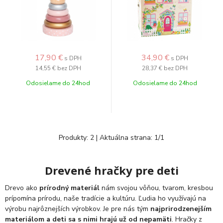
17,90
€
34,90
€
s DPH
s DPH
14,55 €
bez DPH
28,37 €
bez DPH
Odosielame do 24hod
Odosielame do 24hod
Produkty:
2
| Aktuálna strana:
1
/
1
Drevené hračky pre deti
Drevo ako
prírodný materiál
nám svojou vôňou, tvarom, kresbou
prípomína prírodu, naše tradície a kultúru. Ľudia ho využívajú na
výrobu najrôznejších výrobkov. Je pre nás tým
najprirodzenejším
materiálom a deti sa s nimi hrajú už od nepamäti
. Hračky z