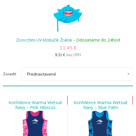
Zoocchini UV klobúčik Žralok
-
Odosielame do 24hod
11,45 €
9,31 €
bez DPH
Prednastavené
Zoradiť:
Konfidence Warma Wetsuit
Konfidence Warma Wetsuit
Navy – Pink Hibiscus
Navy – Blue Palm