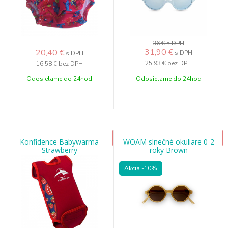
36 €
s DPH
31,90
€
20,40
€
s DPH
s DPH
25,93 €
bez DPH
16,58 €
bez DPH
Odosielame do 24hod
Odosielame do 24hod
Konfidence Babywarma
WOAM slnečné okuliare 0-2
Strawberry
roky Brown
Akcia
-10%