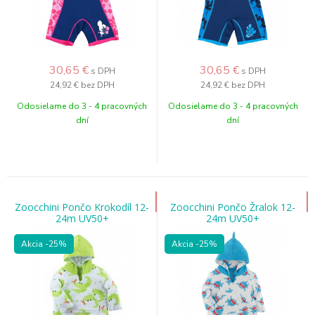
30,65
€
30,65
€
s DPH
s DPH
24,92 €
bez DPH
24,92 €
bez DPH
Odosielame do 3 - 4 pracovných
Odosielame do 3 - 4 pracovných
dní
dní
Zoocchini Pončo Krokodíl 12-
Zoocchini Pončo Žralok 12-
24m UV50+
24m UV50+
Akcia
-25%
Akcia
-25%