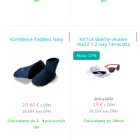
dní
dní
Konfidence Paddlers Navy
KiETLA slnečné okuliare
WaZZ 1-2 roky Terracotta
Akcia
-17%
30 €
s DPH
25
€
20,40
€
s DPH
s DPH
20,33 €
bez DPH
16,58 €
bez DPH
Odosielame do 3 - 4 pracovných
Odosielame do 24hod
dní