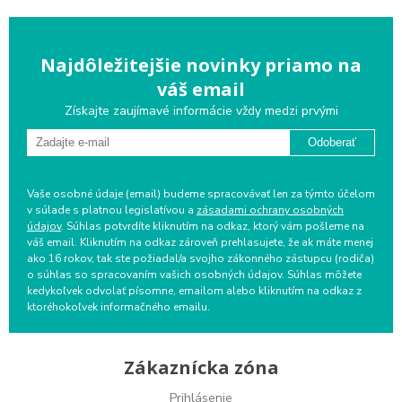
Najdôležitejšie novinky priamo na
váš email
Získajte zaujímavé informácie vždy medzi prvými
Odoberať
Vaše osobné údaje (email) budeme spracovávať len za týmto účelom
v súlade s platnou legislatívou a
zásadami ochrany osobných
údajov
. Súhlas potvrdíte kliknutím na odkaz, ktorý vám pošleme na
váš email. Kliknutím na odkaz zároveň prehlasujete, že ak máte menej
ako 16 rokov, tak ste požiadal/a svojho zákonného zástupcu (rodiča)
o súhlas so spracovaním vašich osobných údajov. Súhlas môžete
kedykoľvek odvolať písomne, emailom alebo kliknutím na odkaz z
ktoréhokoľvek informačného emailu.
Zákaznícka zóna
Prihlásenie