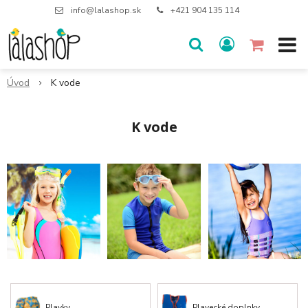
info@lalashop.sk
+421 904 135 114
Úvod
K vode
K vode
Plavky
Plavecké doplnky