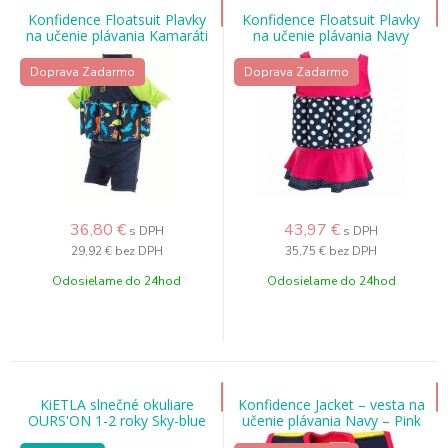
Konfidence Floatsuit Plavky
Konfidence Floatsuit Plavky
na učenie plávania Kamaráti
na učenie plávania Navy
mora 1-2r
Polka dot
Doprava Zadarmo
Doprava Zadarmo
36,80
€
43,97
€
s DPH
s DPH
29,92 €
bez DPH
35,75 €
bez DPH
Odosielame do 24hod
Odosielame do 24hod
KiETLA slnečné okuliare
Konfidence Jacket – vesta na
OURS'ON 1-2 roky Sky-blue
učenie plávania Navy – Pink
Hibiscus