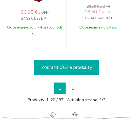
20,50 €
s DPH
18,50
€
30,65
€
s DPH
s DPH
15,04 €
bez DPH
24,92 €
bez DPH
Odosielame do 3 - 4 pracovných
Odosielame do 24hod
dní
Zobraziť ďalšie produkty
1
2
Produkty:
1
-
20
/
37
| Aktuálna strana:
1
/
2