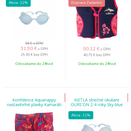
Akcia
-11%
Doprava Zadarmo
36 €
s DPH
31,90
€
50,12
€
s DPH
s DPH
25,93 €
bez DPH
40,75 €
bez DPH
Odosielame do 24hod
Odosielame do 24hod
Konfidence Aquanappy
KiETLA slnečné okuliare
nastaviteľné plavky Kamaráti
OURS'ON 2-4 roky Sky-blue
mora ružové
Akcia
-11%