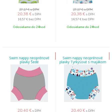
27,17 €
s DPH
27,17 €
s DPH
20,38
€
20,38
€
s DPH
s DPH
16,57 €
bez DPH
16,57 €
bez DPH
Odosielame do 24hod
Odosielame do 24hod
Swim nappy neoprénové
Swim nappy neoprénové
plavky Šedé
plavky Tyrkysové s majákom
20,40
€
20,40
€
s DPH
s DPH