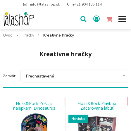
info@lalashop.sk
+421 904 135 114
Úvod
Hračky
Kreatívne hračky
Kreatívne hračky
Prednastavené
Zoradiť:
Floss&Rock Zošit s
Floss&Rock Playbox
nálepkami Dinosaurus
Začarovaná labuť
Novinka