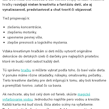
hračky r
ozvíjajú nielen kreativitu a fantáziu detí, ale aj
vynaliezavosť, predstavivosť a chuť tvoriť či objavovať
.
Tiež prispievajú k:
zlešeniu koncentrácie,
zlepšeniu motoriky,
upevnenie pevnej vôle,
zlepšie presnosti a logického myslenia.
Vďaka kreatívnym hračkám si deti môžu vytvoriť originálne
dekorácie do detských izieb či darčeky pre najlepších priateľov,
ktoré im budú robiť radosť každý deň.
Tú správnu
hračku
si môžete vybrať podľa toho, čo baví vaše dieťa.
V ponuke máme rôzne skladačky, nálepky, omaľovanky, pečiatky…
Tieto kreatívne darčeky pre deti inšpirujú k tomu, aby boli kreatívne
a premýšľali tvorivo, zatiaľ čo sa bavia.
Ak nechcete, aby bol celý dom od farieb, skúste
magické
vyfarbovanie vodou
. Jednoducho naplňte pero vodou a kreslite.
Každá karta má buď slová, čísla alebo scény na vyfarbenie.