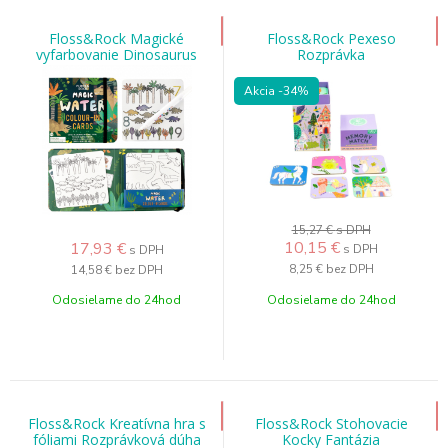
Floss&Rock Magické
Floss&Rock Pexeso
vyfarbovanie Dinosaurus
Rozprávka
Akcia
-34%
15,27 €
s DPH
10,15
€
17,93
€
s DPH
s DPH
8,25 €
bez DPH
14,58 €
bez DPH
Odosielame do 24hod
Odosielame do 24hod
Floss&Rock Kreatívna hra s
Floss&Rock Stohovacie
fóliami Rozprávková dúha
Kocky Fantázia