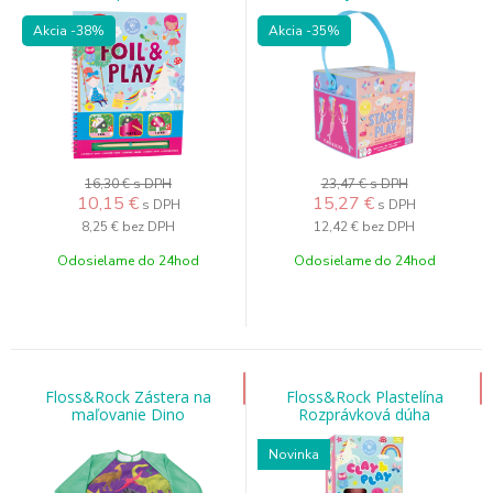
Akcia
-38%
Akcia
-35%
16,30 €
s DPH
23,47 €
s DPH
10,15
€
15,27
€
s DPH
s DPH
8,25 €
bez DPH
12,42 €
bez DPH
Odosielame do 24hod
Odosielame do 24hod
Floss&Rock Zástera na
Floss&Rock Plastelína
maľovanie Dino
Rozprávková dúha
Novinka