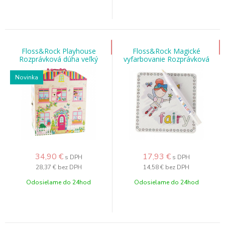
Floss&Rock Playhouse
Floss&Rock Magické
Rozprávková dúha veľký
vyfarbovanie Rozprávková
dúha
Novinka
34,90
€
17,93
€
s DPH
s DPH
28,37 €
bez DPH
14,58 €
bez DPH
Odosielame do 24hod
Odosielame do 24hod