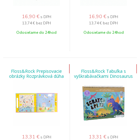
16,90
€
16,90
€
s DPH
s DPH
13,74 €
bez DPH
13,74 €
bez DPH
Odosielame do 24hod
Odosielame do 24hod
Floss&Rock Prepisovacie
Floss&Rock Tabuľka s
obrázky Rozprávková dúha
vyškrabávačkami Dinosaurus
13,31
€
13,31
€
s DPH
s DPH