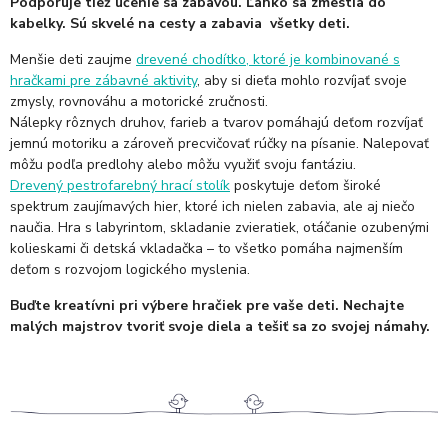
Podporuje tiež učenie sa zábavou. Ľahko sa zmestia do
kabelky. Sú skvelé na cesty a zabavia všetky deti.
Menšie deti zaujme
drevené chodítko, ktoré je kombinované s
hračkami pre zábavné aktivity
, aby si dieťa mohlo rozvíjať svoje
zmysly, rovnováhu a motorické zručnosti.
Nálepky rôznych druhov, farieb a tvarov pomáhajú deťom rozvíjať
jemnú motoriku a zároveň precvičovať rúčky na písanie. Nalepovať
môžu podľa predlohy alebo môžu využiť svoju fantáziu.
Drevený pestrofarebný hrací stolík
poskytuje deťom široké
spektrum zaujímavých hier, ktoré ich nielen zabavia, ale aj niečo
naučia. Hra s labyrintom, skladanie zvieratiek, otáčanie ozubenými
kolieskami či detská vkladačka – to všetko pomáha najmenším
deťom s rozvojom logického myslenia.
Buďte kreatívni pri výbere hračiek pre vaše deti. Nechajte
malých majstrov tvoriť svoje diela a tešiť sa zo svojej námahy.