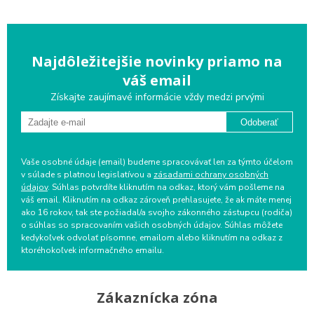
Najdôležitejšie novinky priamo na
váš email
Získajte zaujímavé informácie vždy medzi prvými
Odoberať
Vaše osobné údaje (email) budeme spracovávať len za týmto účelom
v súlade s platnou legislatívou a
zásadami ochrany osobných
údajov
. Súhlas potvrdíte kliknutím na odkaz, ktorý vám pošleme na
váš email. Kliknutím na odkaz zároveň prehlasujete, že ak máte menej
ako 16 rokov, tak ste požiadal/a svojho zákonného zástupcu (rodiča)
o súhlas so spracovaním vašich osobných údajov. Súhlas môžete
kedykoľvek odvolať písomne, emailom alebo kliknutím na odkaz z
ktoréhokoľvek informačného emailu.
Zákaznícka zóna