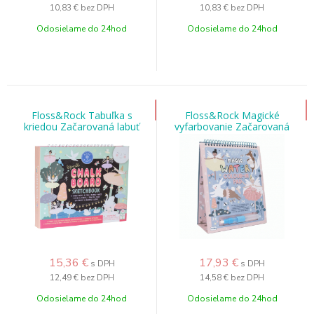
10,83 €
bez DPH
10,83 €
bez DPH
Odosielame do 24hod
Odosielame do 24hod
Floss&Rock Tabuľka s
Floss&Rock Magické
kriedou Začarovaná labuť
vyfarbovanie Začarovaná
labuť
15,36
€
17,93
€
s DPH
s DPH
12,49 €
bez DPH
14,58 €
bez DPH
Odosielame do 24hod
Odosielame do 24hod