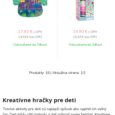
17,93
€
19,90
€
s DPH
s DPH
14,58 €
bez DPH
16,18 €
bez DPH
Odosielame do 24hod
Odosielame do 24hod
Produkty:
16
| Aktuálna strana:
1
/
1
Kreatívne hračky pre deti
Tvorivé aktivity pre deti sú najlepší spôsob ako vyplniť ich voľný
čas. Deti môžu cítiť slobodu a dať voľnosť svojej fantázii. Kreatívne