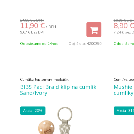
14,95 €
s DPH
10,95 €
s D
11,90
€
8,90
€
s DPH
9,67 €
bez DPH
7,24 €
bez 
Odosielame do 24hod
Obj. čislo:
4200250
Odosielame
Cumlíky, teplomery, mojkáčik
Cumlíky, te
BIBS Paci Braid klip na cumlík
Mushie 
Sand/Ivory
cumlíky
Akcia
-20%
Akcia
-31