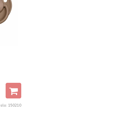
islo:
150210