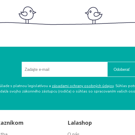
Odoberať
úlade s platnou legislatívou a
zásadami ochrany osobných údajov
. Súhlas pot
ožiadal/a svojho zákonného zástupcu (rodiča) o súhlas so spracovaním vašich 
kazníkom
Lalashop
atba
O nás