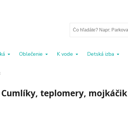
ká
Oblečenie
K vode
Detská izba
k
Cumlíky, teplomery, mojkáčik