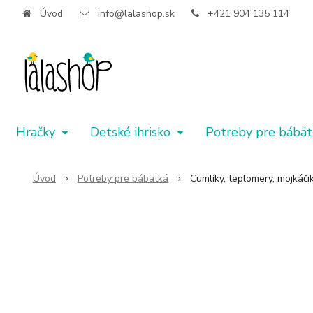
Úvod
info@lalashop.sk
+421 904 135 114
Hračky
Detské ihrisko
Potreby pre bábät
Úvod
Potreby pre bábätká
Cumlíky, teplomery, mojkáči