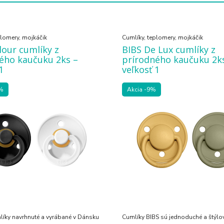
plomery, mojkáčik
Cumlíky, teplomery, mojkáčik
lour cumlíky z
BIBS De Lux cumlíky z
ého kaučuku 2ks –
prírodného kaučuku 2k
1
veľkosť 1
%
Akcia
-9%
líky navrhnuté a vyrábané v Dánsku
Cumlíky BIBS sú jednoduché a štýlo