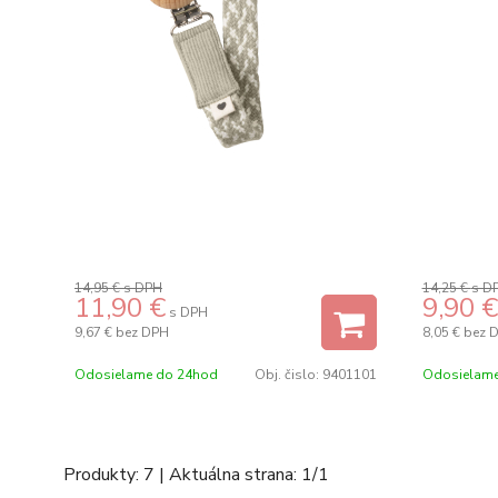
14,95 €
s DPH
14,25 €
s D
11,90
€
9,90
€
s DPH
9,67 €
bez DPH
8,05 €
bez 
Odosielame do 24hod
Obj. čislo:
9401101
Odosielame
Produkty:
7
| Aktuálna strana:
1
/
1