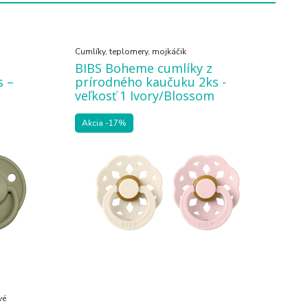
Cumlíky, teplomery, mojkáčik
BIBS Boheme cumlíky z
s –
prírodného kaučuku 2ks -
veľkosť 1 Ivory/Blossom
Akcia
-17%
vé