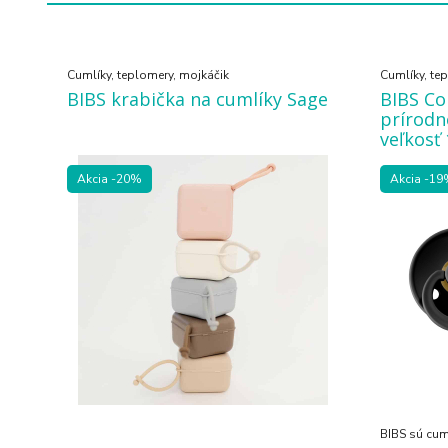
Cumlíky, teplomery, mojkáčik
Cumlíky, te
BIBS krabička na cumlíky Sage
BIBS Co
prírodn
veľkosť 
Akcia
-20%
Akcia
-19
BIBS sú cum