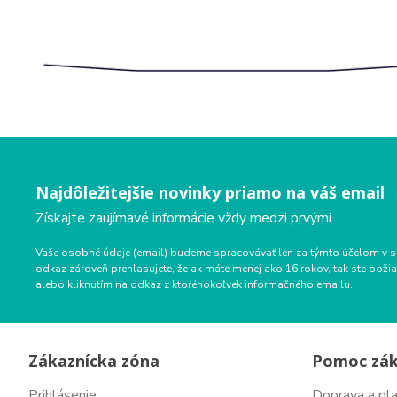
Najdôležitejšie novinky priamo na váš email
Získajte zaujímavé informácie vždy medzi prvými
Vaše osobné údaje (email) budeme spracovávať len za týmto účelom v s
odkaz zároveň prehlasujete, že ak máte menej ako 16 rokov, tak ste p
alebo kliknutím na odkaz z ktoréhokoľvek informačného emailu.
Zákaznícka zóna
Pomoc zá
Prihlásenie
Doprava a pl