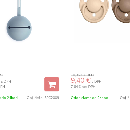
PH
10,95 €
s DPH
9,40
€
s DPH
s DPH
DPH
7,64 €
bez DPH
 do 24hod
Obj. čislo:
SPC2009
Odosielame do 24hod
Obj. č