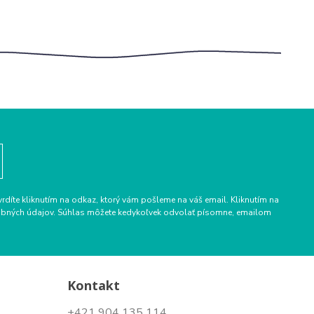
vrdíte kliknutím na odkaz, ktorý vám pošleme na váš email. Kliknutím na
osobných údajov. Súhlas môžete kedykoľvek odvolať písomne, emailom
Kontakt
+421 904 135 114