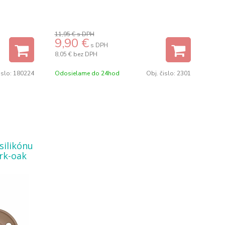
11,95 €
s DPH
9,90
€
s DPH
8,05 €
bez DPH
islo:
180224
Odosielame do 24hod
Obj. čislo:
2301
silikónu
ark-oak