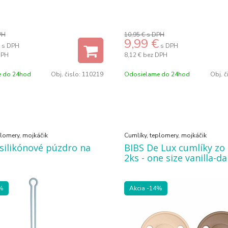
PH
10,95 €
s DPH
9,99
€
s DPH
s DPH
DPH
8,12 €
bez DPH
 do 24hod
Obj. čislo:
110219
Odosielame do 24hod
Obj. č
plomery, mojkáčik
Cumlíky, teplomery, mojkáčik
silikónové púzdro na
BIBS De Lux cumlíky zo 
2ks - one size vanilla-d
%
Akcia
-14%