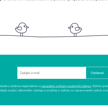
Odoberať
úlade s platnou legislatívou a
zásadami ochrany osobných údajov
. Súhlas pot
ožiadal/a svojho zákonného zástupcu (rodiča) o súhlas so spracovaním vašich 