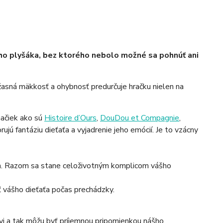
eho plyšáka, bez ktorého nebolo možné sa pohnúť ani
žasná mäkkosť a ohybnosť predurčuje hračku nielen na
značiek ako sú
Histoire d’Ours
,
DouDou et Compagnie
,
ú fantáziu dieťaťa a vyjadrenie jeho emócií. Je to vzácny
ach. Razom sa stane celoživotným komplicom vášho
sť vášho dieťaťa počas prechádzky.
ovi a tak môžu byť príjemnou pripomienkou nášho