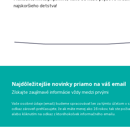
najskoršieho detstva!
Najdôležitejšie novinky priamo na váš email
Získajte zaujímavé informácie vždy medzi prvými
Vaše osobné údaje (email) budeme spracovávať len za týmto účelom v s
odkaz zároveň prehlasujete, že ak máte menej ako 16 rokov, tak ste p
alebo kliknutím na odkaz z ktoréhokoľvek informačného emailu.