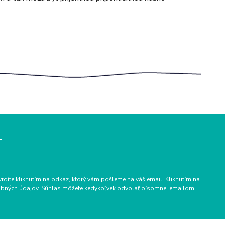
vrdíte kliknutím na odkaz, ktorý vám pošleme na váš email. Kliknutím na
osobných údajov. Súhlas môžete kedykoľvek odvolať písomne, emailom