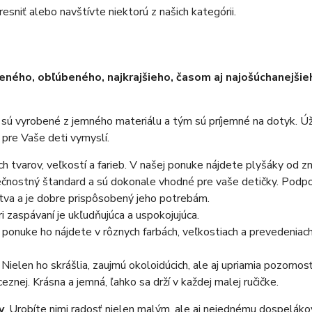
esniť alebo navštívte niektorú z našich kategórii.
eného, obľúbeného, najkrajšieho, časom aj najošúchanejši
 sú vyrobené z jemného materiálu a tým sú príjemné na dotyk. Ú
 pre Vaše deti vymyslí.
ších tvarov, veľkostí a farieb. V našej ponuke nájdete plyšáky od 
nostný štandard a sú dokonale vhodné pre vaše detičky. Podporuj
va a je dobre prispôsobený jeho potrebám.
i zaspávaní je ukľudňujúca a uspokojujúca.
j ponuke ho nájdete v rôznych farbách, veľkostiach a prevedeni
. Nielen ho skrášlia, zaujmú okoloidúcich, ale aj upriamia pozorno
nej. Krásna a jemná, ľahko sa drží v každej malej ručičke.
y
. Urobíte nimi radosť nielen malým, ale aj nejednému dospelák