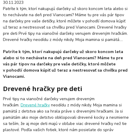
30.11.2023
Patríte k tým, ktorí nakupujú darčeky už skoro koncom leta alebo si
to nechávate na deň pred Vianocami? Máme tu pre vás pár tipov
na darčeky pre vaše detičky, ktoré môžete v pohodlí domova kúpiť
už teraz a nestresovať sa chvíľku pred Vianocami. Drevené hračky
pre deti Prvé tipy na vianočné darčeky venujem dreveným hračkám.
Drevené hračky neodídu z módy nikdy. Moja mamina si pamätá....
Patríte k tým, ktorí nakupujú darčeky už skoro koncom leta
alebo si to nechávate na deň pred Vianocami? Máme tu pre
vás pár tipov na darčeky pre vaše detičky, ktoré môžete
v pohodlí domova kúpiť už teraz a nestresovať sa chvíľku pred
Vianocami.
Drevené hračky pre deti
Prvé tipy na vianočné darčeky venujem dreveným
hračkám.
Drevené hračky
neodídu z módy nikdy. Moja mamina si
pamätá z detstva ako sa hrala práve s drevenými hračkami. Ja si
pamätám ako moje detstvo obklopovali drevené kocky a nesmierne
sa teším, že aj moje deti majú v obľube viac drevené hračky než tie
plastové. Podľa vašich fotiek, ktoré nám posielate do správ