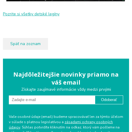
Pozrite si všetky detské legíny
Späť na zoznam
Najdôležitejšie novinky priamo na
váš email
Získajte zaujímavé informácie vždy medzi prvými
Odoberať
Vaše osobné údaje (email) budeme spracovávať len za týmto účelom
v súlade s platnou legislatívou a
zásadami ochrany osobných
údajov
. Súhlas potvrdíte kliknutím na odkaz, ktorý vám pošleme na