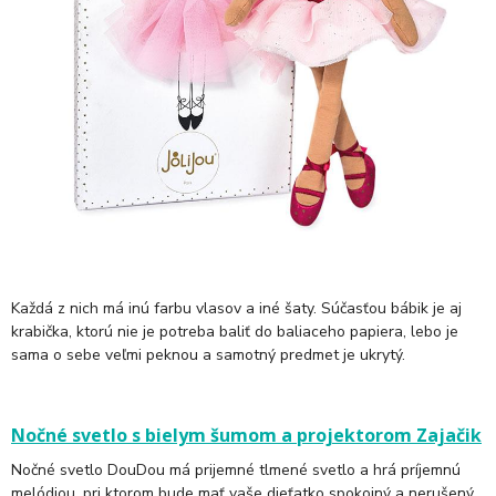
Každá z nich má inú farbu vlasov a iné šaty. Súčasťou bábik je aj
krabička, ktorú nie je potreba baliť do baliaceho papiera, lebo je
sama o sebe veľmi peknou a samotný predmet je ukrytý.
Nočné svetlo s bielym šumom a projektorom Zajačik
Nočné svetlo DouDou má prijemné tlmené svetlo a hrá príjemnú
melódiou, pri ktorom bude mať vaše dieťatko spokojný a nerušený