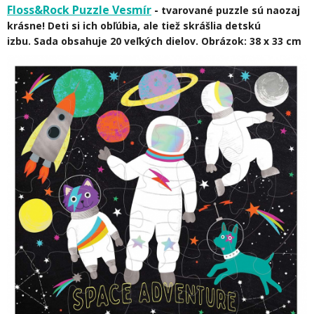
Floss&Rock Puzzle Vesmír
-
tvarované puzzle sú naozaj
krásne! Deti si ich obľúbia, ale tiež skrášlia detskú
izbu. Sada obsahuje 20 veľkých dielov. Obrázok: 38 x 33 cm