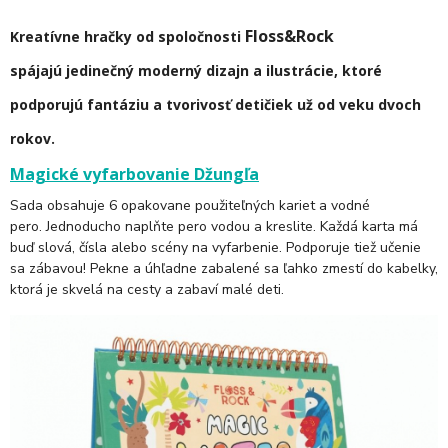
Floss&Rock
Kreatívne hračky od spoločnosti
spájajú
jedinečný moderný dizajn a ilustrácie, ktoré
podporujú fantáziu a tvorivosť detičiek už od veku dvoch
rokov.
Magické vyfarbovanie Džungľa
Sada obsahuje 6 opakovane použiteľných kariet a vodné
pero. Jednoducho naplňte pero vodou a kreslite. Každá karta má
buď slová, čísla alebo scény na vyfarbenie. Podporuje tiež učenie
sa zábavou! Pekne a úhľadne zabalené sa ľahko zmestí do kabelky,
ktorá je skvelá na cesty a zabaví malé deti.