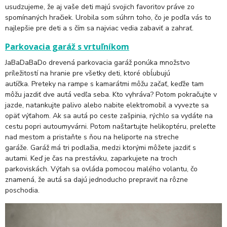
usudzujeme, že aj vaše deti majú svojich favoritov práve zo
spomínaných hračiek. Urobila som súhrn toho, čo je podľa vás to
najlepšie pre deti a s čím sa najviac vedia zabaviť a zahrať.
Parkovacia garáž s vrtuľníkom
JaBaDaBaDo drevená parkovacia garáž ponúka množstvo
príležitostí na hranie pre všetky deti, ktoré obĺubujú
autíčka. Preteky na rampe s kamarátmi môžu začať, keďže tam
môžu jazdiť dve autá vedľa seba. Kto vyhráva? Potom pokračujte v
jazde, natankujte palivo alebo nabite elektromobil a vyvezte sa
opäť výťahom. Ak sa autá po ceste zašpinia, rýchlo sa vydáte na
cestu popri autoumyvárni. Potom naštartujte helikoptéru, preleťte
nad mestom a pristaňte s ňou na heliporte na streche
garáže. Garáž má tri podlažia, medzi ktorými môžete jazdiť s
autami. Keď je čas na prestávku, zaparkujete na troch
parkoviskách. Výťah sa ovláda pomocou malého volantu, čo
znamená, že autá sa dajú jednoducho prepraviť na rôzne
poschodia.