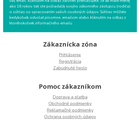
váš email. Kliknutím na odkaz zároveň prehlasujete, že ak máte menej
ako 16 rokov, tak ste požiadal/a svojho zákonného zástupcu (rodiča)
o súhlas so spracovaním vašich osobných údajov. Súhlas môžete
kedykoľvek odvolať písomne, emailom alebo kliknutím na odkaz z
ktoréhokoľvek informačného emailu.
Zákaznícka zóna
Prihlásenie
Registrácia
Zabudnuté heslo
Pomoc zákazníkom
Doprava a platba
Obchodné podmienky
Reklamačné podmienky
Ochrana osobných údajov