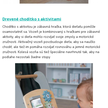
Drevené chodítko s aktivitami
Chodítko s aktivitou je zábavná hračka, ktorá dieťaťu pomôže
osamostatniť sa. Vozeň je kombinovaný s hračkami pre zábavné
aktivity, aby si dieťa mohlo rozvíjať svoje zmysly a motorické
zručnosti. Aktivačný vozeň povzbudzuje dieťa, aby sa naučilo
chodiť, ale tiež im pomáha rozvíjať rovnováhu a jemné motorické
zručnosti. Kolesá vozňa sú tiež špeciálne navrhnuté tak, aby na
podlahe nezostali žiadne stopy.