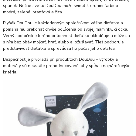
spánok. Nočné svetlo DouDou može svietiť 4 druhmi farbieb:
modrá, zelená, oranžová a žltá.
Plyšák DouDou je každodenným spoločníkom vášho dieťatka a
pomáha mu prekonať chvíle odlúčenia od svojej maminky, či ocka.
Verný spoločník, ktorého prítomnosť dieťatko ukľudňuje a môže sa
s ním bez obáv mojkať, hrať, alebo aj ožužlávať. Tiež podporuje
predstavivosť dieťatka a sprevádza ho počas jeho detstva.
Bezpečnosť je prvoradá pri produktoch DouDou – výrobky a
materiály sú neustále prehodnocované, aby spĺňali najnáročnejšie
kritéria.