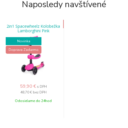
Naposledy navštívené
2in1 Spacewheelz Kolobežka
Lamborghini Pink
Novinka
Doprava Zadarmo
59,90 €
s DPH
48,70 €
bez DPH
Odosielame do 24hod