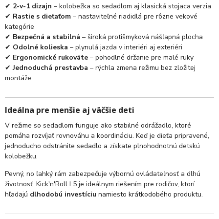
✔
2-v-1 dizajn
– kolobežka so sedadlom aj klasická stojaca verzia
✔
Rastie s dieťaťom
– nastaviteľné riadidlá pre rôzne vekové
kategórie
✔
Bezpečná a stabilná
– široká protišmyková nášľapná plocha
✔
Odolné kolieska
– plynulá jazda v interiéri aj exteriéri
✔
Ergonomické rukoväte
– pohodlné držanie pre malé ruky
✔
Jednoduchá prestavba
– rýchla zmena režimu bez zložitej
montáže
Ideálna pre menšie aj väčšie deti
V režime so sedadlom funguje ako stabilné odrážadlo, ktoré
pomáha rozvíjať rovnováhu a koordináciu. Keď je dieťa pripravené,
jednoducho odstránite sedadlo a získate plnohodnotnú detskú
kolobežku.
Pevný, no ľahký rám zabezpečuje výbornú ovládateľnosť a dlhú
životnosť. Kick'n'Roll L5 je ideálnym riešením pre rodičov, ktorí
hľadajú
dlhodobú investíciu
namiesto krátkodobého produktu.