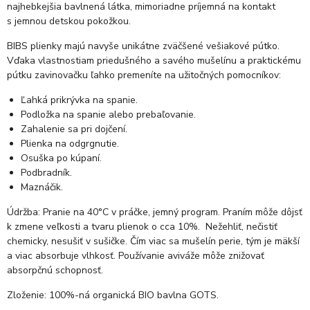
najhebkejšia bavlnená látka, mimoriadne príjemná na kontakt
s jemnou detskou pokožkou.
BIBS plienky majú navyše unikátne zväčšené vešiakové pútko.
Vďaka vlastnostiam priedušného a savého mušelínu a praktickému
pútku zavinovačku ľahko premeníte na užitočných pomocníkov:
Ľahká prikrývka na spanie.
Podložka na spanie alebo prebaľovanie.
Zahalenie sa pri dojčení.
Plienka na odgrgnutie.
Osuška po kúpaní.
Podbradník.
Maznáčik.
Údržba: Pranie na 40°C v práčke, jemný program. Praním môže dôjsť
k zmene veľkosti a tvaru plienok o cca 10%. Nežehliť, nečistiť
chemicky, nesušiť v sušičke. Čím viac sa mušelín perie, tým je mäkší
a viac absorbuje vlhkosť. Používanie aviváže môže znižovať
absorpčnú schopnosť.
Zloženie: 100%-ná organická BIO bavlna GOTS.