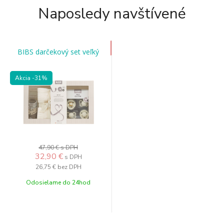
Naposledy navštívené
BIBS darčekový set veľký
Akcia
-31%
47,90 €
s DPH
32,90 €
s DPH
26,75 €
bez DPH
Odosielame do 24hod