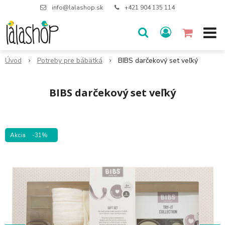
info@lalashop.sk
+421 904 135 114
Úvod
Potreby pre bábätká
BIBS darčekový set veľký
BIBS darčekový set veľký
Akcia
-31%