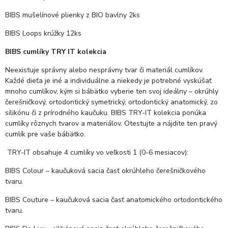
BIBS mušelínové plienky z BIO bavlny 2ks
BIBS Loops krúžky 12ks
BIBS cumlíky TRY IT kolekcia
Neexistuje správny alebo nesprávny tvar či materiál cumlíkov.
Každé dieťa je iné a individuálne a niekedy je potrebné vyskúšať
mnoho cumlíkov, kým si bábätko vyberie ten svoj ideálny – okrúhly
čerešničkový, ortodontický symetrický, ortodontický anatomický, zo
silikónu či z prírodného kaučuku. BIBS TRY-IT kolekcia ponúka
cumlíky rôznych tvarov a materiálov. Otestujte a nájdite ten pravý
cumlík pre vaše bábätko.
TRY-IT obsahuje 4 cumlíky vo veľkosti 1 (0-6 mesiacov):
BIBS Colour – kaučuková sacia časť okrúhleho čerešničkového
tvaru.
BIBS Couture – kaučuková sacia časť anatomického ortodontického
tvaru.