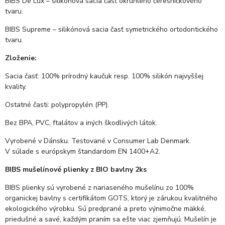
BIBS De Lux – silikónová sacia časť okrúhleho čerešničkového
tvaru.
BIBS Supreme – silikónová sacia časť symetrického ortodontického
tvaru.
Zloženie:
Sacia časť: 100% prírodný kaučuk resp. 100% silikón najvyššej
kvality.
Ostatné časti: polypropylén (PP).
Bez BPA, PVC, ftalátov a iných škodlivých látok.
Vyrobené v Dánsku. Testované v Consumer Lab Denmark.
V súlade s európskym štandardom EN 1400+A2.
BIBS mušelínové plienky z BIO bavlny 2ks
BIBS plienky sú vyrobené z nariaseného mušelínu zo 100%
organickej bavlny s certifikátom GOTS, ktorý je zárukou kvalitného
ekologického výrobku. Sú predprané a preto výnimočne mäkké,
priedušné a savé, každým praním sa ešte viac zjemňujú. Mušelín je