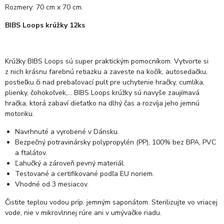
Rozmery: 70 cm x 70 cm.
BIBS Loops krúžky 12ks
Krúžky BIBS Loops sú super praktickým pomocníkom. Vytvorte si
z nich krásnu farebnú retiazku a zaveste na kočík, autosedačku,
postieľku či nad prebaľovací pult pre uchytenie hračky, cumlíka,
plienky, čohokoľvek,… BIBS Loops krúžky sú navyše zaujímavá
hračka, ktorá zabaví dieťatko na dlhý čas a rozvíja jeho jemnú
motoriku.
Navrhnuté a vyrobené v Dánsku.
Bezpečný potravinársky polypropylén (PP), 100% bez BPA, PVC
a ftalátov.
Ľahučký a zároveň pevný materiál.
Testované a certifikované podľa EU noriem.
Vhodné od 3 mesiacov.
Čistite teplou vodou príp. jemným saponátom. Sterilizujte vo vriacej
vode, nie v mikrovlnnej rúre ani v umývačke riadu.