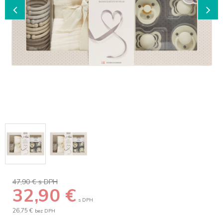
47,90 €
s DPH
32,90
€
s DPH
26,75 €
bez DPH