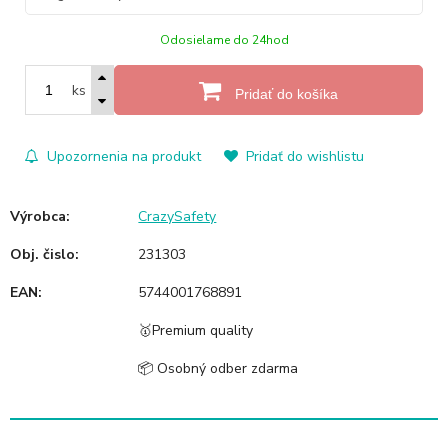
Odosielame do 24hod
ks
Pridať do košíka
Upozornenia na produkt
Pridať do wishlistu
Výrobca:
CrazySafety
Obj. čislo:
231303
EAN:
5744001768891
🥇Premium quality
📦 Osobný odber zdarma