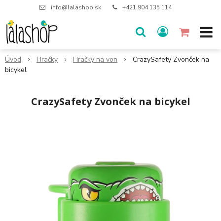
info@lalashop.sk
+421 904 135 114
Úvod
Hračky
Hračky na von
CrazySafety Zvonček na
bicykel
CrazySafety Zvonček na bicykel