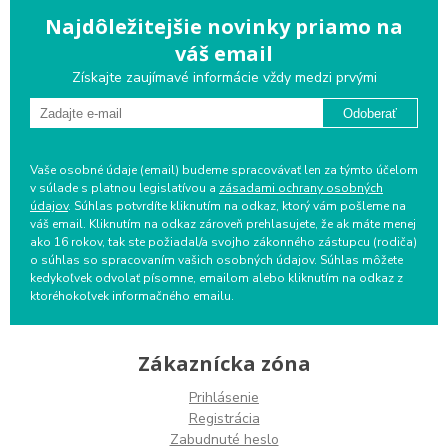
Najdôležitejšie novinky priamo na
váš email
Získajte zaujímavé informácie vždy medzi prvými
Odoberať
Vaše osobné údaje (email) budeme spracovávať len za týmto účelom
v súlade s platnou legislatívou a
zásadami ochrany osobných
údajov
. Súhlas potvrdíte kliknutím na odkaz, ktorý vám pošleme na
váš email. Kliknutím na odkaz zároveň prehlasujete, že ak máte menej
ako 16 rokov, tak ste požiadal/a svojho zákonného zástupcu (rodiča)
o súhlas so spracovaním vašich osobných údajov. Súhlas môžete
kedykoľvek odvolať písomne, emailom alebo kliknutím na odkaz z
ktoréhokoľvek informačného emailu.
Zákaznícka zóna
Prihlásenie
Registrácia
Zabudnuté heslo