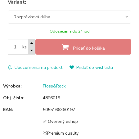
Variant:
Rozprávková dúha
Odosielame do 24hod
ks
Pridať do košíka
Upozornenia na produkt
Pridať do wishlistu
Výrobca:
Floss&Rock
Obj. čislo:
48P6019
EAN:
5055166360197
✅ Overený eshop
🥇Premium quality