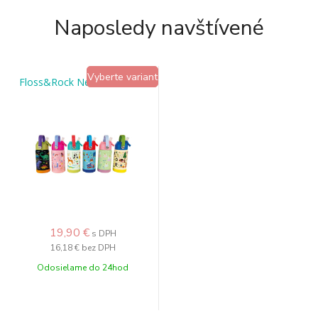
Naposledy navštívené
Vyberte variant
Floss&Rock Nerezová fľaša
19,90 €
s DPH
16,18 €
bez DPH
Odosielame do 24hod