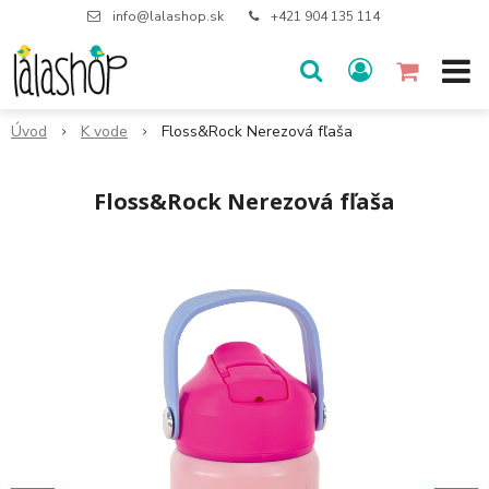
info@lalashop.sk
+421 904 135 114
Úvod
K vode
Floss&Rock Nerezová fľaša
Floss&Rock Nerezová fľaša