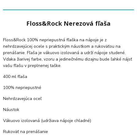
Floss&Rock Nerezová fľaša
Floss&Rock 100% nepriepustná fľaška na nápoje je z
nehrdzavejúcej ocele s praktickým náustkom a rukoväťou na
prenášanie.
Fľaša je vákuovo izolovaná a udrží nápoje studené.
Vďaka žiarivej farbe, vzoru a jedinečnému dizajnu bude ľahké nájsť
vašu fľašu v preplnenej taške.
400 ml fľaša
100% nepriepustné
Nehrdzavejúca oceľ
Náustok
Vákuovo izolovaná (udržiava nápoje chladné)
Rukoväť na prenášanie