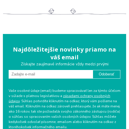
Najdôležitejšie novinky priamo na
váš email
Získajte zaujímavé informácie vždy medzi prvými
Odoberať
Vaše osobné údaje (email) budeme spracovávať len za týmto účelom
v súlade s platnou legislatívou a
zásadami ochrany osobných
údajov
. Súhlas potvrdíte kliknutím na odkaz, ktorý vám pošleme na
váš email. Kliknutím na odkaz zároveň prehlasujete, že ak máte menej
ako 16 rokov, tak ste požiadal/a svojho zákonného zástupcu (rodiča)
o súhlas so spracovaním vašich osobných údajov. Súhlas môžete
kedykoľvek odvolať písomne, emailom alebo kliknutím na odkaz z
ktoréhokoľvek informačného emailu.