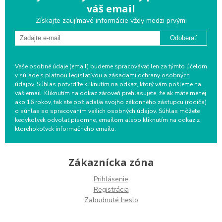
váš email
Získajte zaujímavé informácie vždy medzi prvými
Odoberať
Vaše osobné údaje (email) budeme spracovávať len za týmto účelom
v súlade s platnou legislatívou a
zásadami ochrany osobných
údajov
. Súhlas potvrdíte kliknutím na odkaz, ktorý vám pošleme na
váš email. Kliknutím na odkaz zároveň prehlasujete, že ak máte menej
ako 16 rokov, tak ste požiadal/a svojho zákonného zástupcu (rodiča)
o súhlas so spracovaním vašich osobných údajov. Súhlas môžete
kedykoľvek odvolať písomne, emailom alebo kliknutím na odkaz z
ktoréhokoľvek informačného emailu.
Zákaznícka zóna
Prihlásenie
Registrácia
Zabudnuté heslo