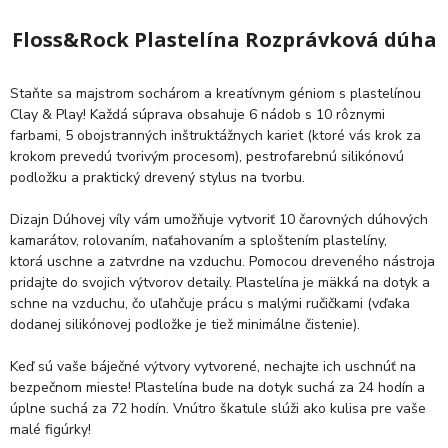
Floss&Rock Plastelína Rozprávková dúha
Staňte sa majstrom sochárom a kreatívnym géniom s plastelínou
Clay & Play! Každá súprava obsahuje 6 nádob s 10 rôznymi
farbami, 5 obojstranných inštruktážnych kariet (ktoré vás krok za
krokom prevedú tvorivým procesom), pestrofarebnú silikónovú
podložku a praktický drevený stylus na tvorbu.
Dizajn Dúhovej víly vám umožňuje vytvoriť 10 čarovných dúhových
kamarátov, rolovaním, naťahovaním a sploštením plastelíny,
ktorá uschne a zatvrdne na vzduchu. Pomocou dreveného nástroja
pridajte do svojich výtvorov detaily. Plastelína je mäkká na dotyk a
schne na vzduchu, čo uľahčuje prácu s malými ručičkami (vďaka
dodanej silikónovej podložke je tiež minimálne čistenie).
Keď sú vaše báječné výtvory vytvorené, nechajte ich uschnúť na
bezpečnom mieste! Plastelína bude na dotyk suchá za 24 hodín a
úplne suchá za 72 hodín. Vnútro škatule slúži ako kulisa pre vaše
malé figúrky!