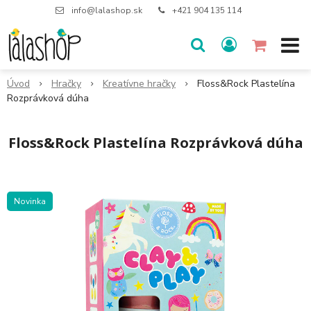
info@lalashop.sk
+421 904 135 114
Úvod
Hračky
Kreatívne hračky
Floss&Rock Plastelína
Rozprávková dúha
Floss&Rock Plastelína Rozprávková dúha
Novinka