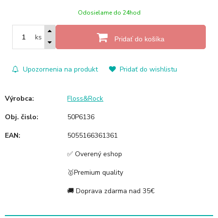
Odosielame do 24hod
ks
Pridať do košíka
Upozornenia na produkt
Pridať do wishlistu
Výrobca:
Floss&Rock
Obj. čislo:
50P6136
EAN:
5055166361361
✅ Overený eshop
🥇Premium quality
🚚 Doprava zdarma nad 35€