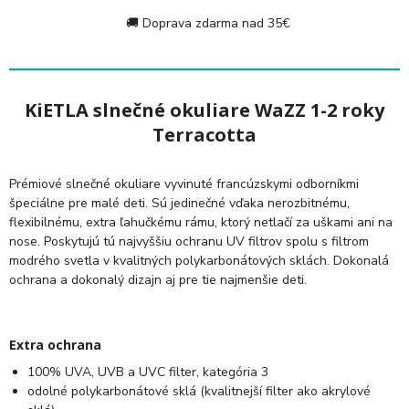
🚚 Doprava zdarma nad 35€
KiETLA slnečné okuliare WaZZ 1-2 roky
Terracotta
Prémiové slnečné okuliare vyvinuté francúzskymi odborníkmi
špeciálne pre malé deti. Sú jedinečné vďaka nerozbitnému,
flexibilnému, extra ľahučkému rámu, ktorý netlačí za uškami ani na
nose. Poskytujú tú najvyššiu ochranu UV filtrov spolu s filtrom
modrého svetla v kvalitných polykarbonátových sklách. Dokonalá
ochrana a dokonalý dizajn aj pre tie najmenšie deti.
Extra ochrana
100% UVA, UVB a UVC filter, kategória 3
odolné polykarbonátové sklá (kvalitnejší filter ako akrylové