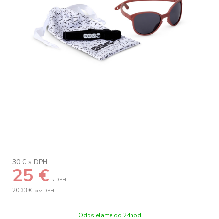
30 €
s DPH
25
€
s DPH
20,33 €
bez DPH
Odosielame do 24hod