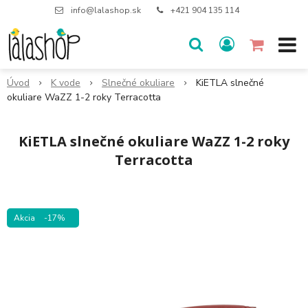
info@lalashop.sk
+421 904 135 114
Úvod
K vode
Slnečné okuliare
KiETLA slnečné
okuliare WaZZ 1-2 roky Terracotta
KiETLA slnečné okuliare WaZZ 1-2 roky
Terracotta
Akcia
-17%