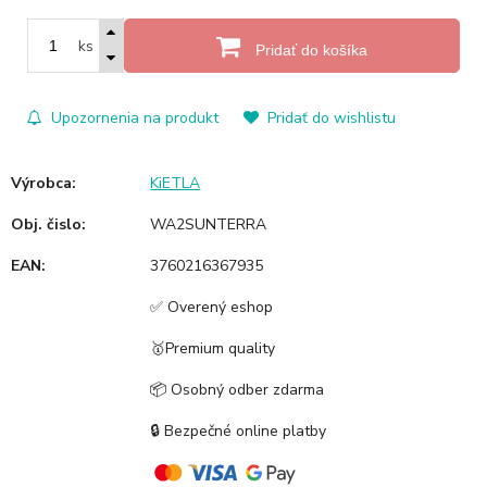
ks
Pridať do košíka
Upozornenia na produkt
Pridať do wishlistu
Výrobca:
KiETLA
Obj. čislo:
WA2SUNTERRA
EAN:
3760216367935
✅ Overený eshop
🥇Premium quality
📦 Osobný odber zdarma
🔒 Bezpečné online platby