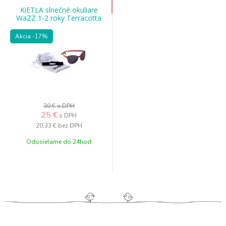
KiETLA slnečné okuliare
WaZZ 1-2 roky Terracotta
Akcia
-17%
30 €
s DPH
25 €
s DPH
20,33 €
bez DPH
Odosielame do 24hod