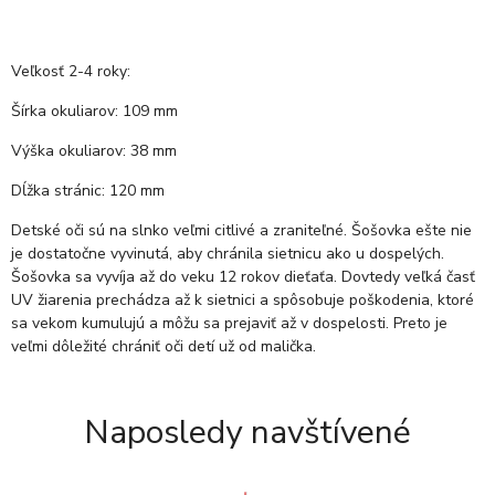
Veľkosť 2-4 roky:
Šírka okuliarov: 109 mm
Výška okuliarov: 38 mm
Dĺžka stránic: 120 mm
Detské oči sú na slnko veľmi citlivé a zraniteľné. Šošovka ešte nie
je dostatočne vyvinutá, aby chránila sietnicu ako u dospelých.
Šošovka sa vyvíja až do veku 12 rokov dieťaťa. Dovtedy veľká časť
UV žiarenia prechádza až k sietnici a spôsobuje poškodenia, ktoré
sa vekom kumulujú a môžu sa prejaviť až v dospelosti. Preto je
veľmi dôležité chrániť oči detí už od malička.
Naposledy navštívené