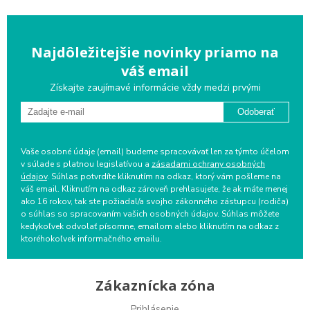
Najdôležitejšie novinky priamo na
váš email
Získajte zaujímavé informácie vždy medzi prvými
Odoberať
Vaše osobné údaje (email) budeme spracovávať len za týmto účelom
v súlade s platnou legislatívou a
zásadami ochrany osobných
údajov
. Súhlas potvrdíte kliknutím na odkaz, ktorý vám pošleme na
váš email. Kliknutím na odkaz zároveň prehlasujete, že ak máte menej
ako 16 rokov, tak ste požiadal/a svojho zákonného zástupcu (rodiča)
o súhlas so spracovaním vašich osobných údajov. Súhlas môžete
kedykoľvek odvolať písomne, emailom alebo kliknutím na odkaz z
ktoréhokoľvek informačného emailu.
Zákaznícka zóna
Prihlásenie