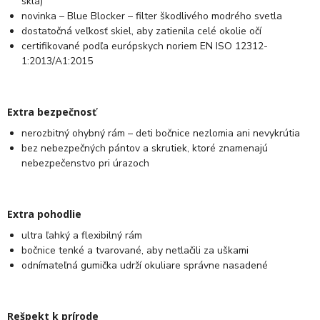
sklá)
novinka – Blue Blocker – filter škodlivého modrého svetla
dostatočná veľkosť skiel, aby zatienila celé okolie očí
certifikované podľa európskych noriem EN ISO 12312-
1:2013/A1:2015
Extra bezpečnosť
nerozbitný ohybný rám – deti bočnice nezlomia ani nevykrútia
bez nebezpečných pántov a skrutiek, ktoré znamenajú
nebezpečenstvo pri úrazoch
Extra pohodlie
ultra ľahký a flexibilný rám
bočnice tenké a tvarované, aby netlačili za uškami
odnímateľná gumička udrží okuliare správne nasadené
Rešpekt k prírode