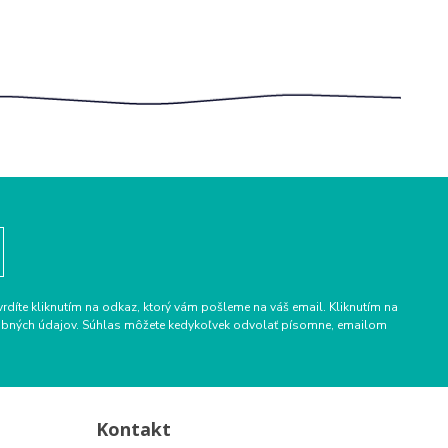
vrdíte kliknutím na odkaz, ktorý vám pošleme na váš email. Kliknutím na
osobných údajov. Súhlas môžete kedykoľvek odvolať písomne, emailom
Kontakt