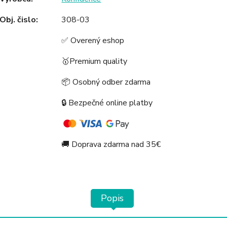
Obj. čislo:
308-03
✅ Overený eshop
🥇Premium quality
📦 Osobný odber zdarma
🔒 Bezpečné online platby
🚚 Doprava zdarma nad 35€
Popis