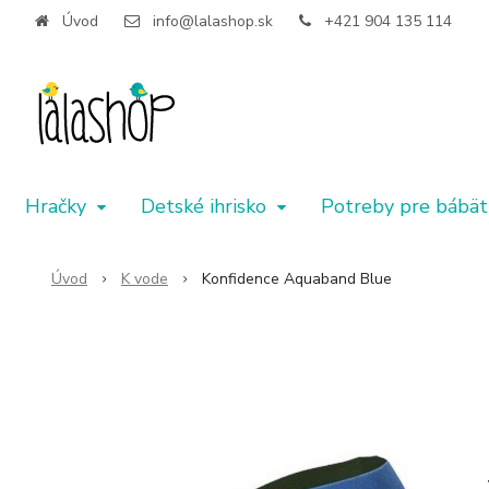
Úvod
info@lalashop.sk
+421 904 135 114
Hračky
Detské ihrisko
Potreby pre bábät
Úvod
K vode
Konfidence Aquaband Blue