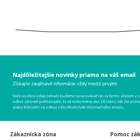
Najdôležitejšie novinky priamo na váš email
Získajte zaujímavé informácie vždy medzi prvými
Vaše osobné údaje (email) budeme spracovávať len za týmto účelom v s
odkaz zároveň prehlasujete, že ak máte menej ako 16 rokov, tak ste p
alebo kliknutím na odkaz z ktoréhokoľvek informačného emailu.
Zákaznícka zóna
Pomoc zá