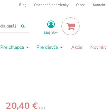
Blog
Obchodné podmienky
O nás
Kontakt
Môj účet
Pre chlapca
Pre dievča
Akcie
Novinky
20,40
€
s DPH