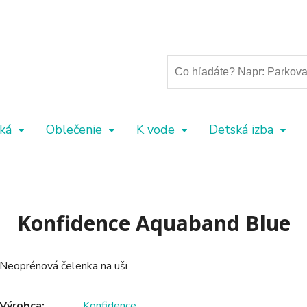
ká
Oblečenie
K vode
Detská izba
Konfidence Aquaband Blue
Neoprénová čelenka na uši
Výrobca:
Konfidence