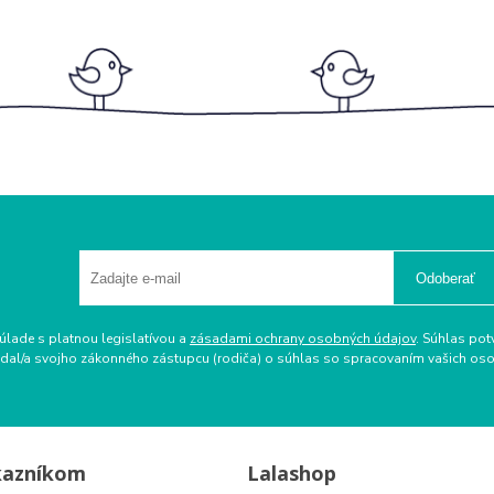
Odoberať
úlade s platnou legislatívou a
zásadami ochrany osobných údajov
. Súhlas pot
ožiadal/a svojho zákonného zástupcu (rodiča) o súhlas so spracovaním vašich 
kazníkom
Lalashop