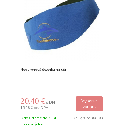
Neoprénová čelenka na uši
20,40 €
Vyberte
s DPH
variant
16,58 €
bez DPH
Odosielame do 3 - 4
Obj. čislo:
308-03
pracovných dní