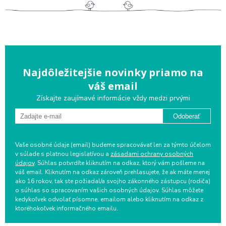
Najdôležitejšie novinky priamo na
váš email
Získajte zaujímavé informácie vždy medzi prvými
Odoberať
Vaše osobné údaje (email) budeme spracovávať len za týmto účelom
v súlade s platnou legislatívou a
zásadami ochrany osobných
údajov
. Súhlas potvrdíte kliknutím na odkaz, ktorý vám pošleme na
váš email. Kliknutím na odkaz zároveň prehlasujete, že ak máte menej
ako 16 rokov, tak ste požiadal/a svojho zákonného zástupcu (rodiča)
o súhlas so spracovaním vašich osobných údajov. Súhlas môžete
kedykoľvek odvolať písomne, emailom alebo kliknutím na odkaz z
ktoréhokoľvek informačného emailu.