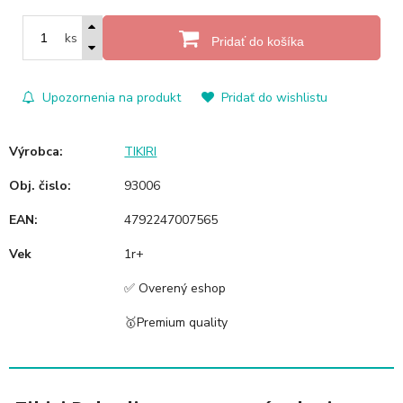
ks
Pridať do košíka
Upozornenia na produkt
Pridať do wishlistu
Výrobca:
TIKIRI
Obj. čislo:
93006
EAN:
4792247007565
Vek
1r+
✅ Overený eshop
🥇Premium quality