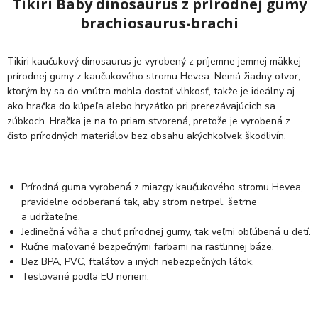
Tikiri Baby dinosaurus z prírodnej gumy
brachiosaurus-brachi
Tikiri kaučukový dinosaurus je vyrobený z príjemne jemnej mäkkej
prírodnej gumy z kaučukového stromu Hevea. Nemá žiadny otvor,
ktorým by sa do vnútra mohla dostať vlhkosť, takže je ideálny aj
ako hračka do kúpeľa alebo hryzátko pri prerezávajúcich sa
zúbkoch. Hračka je na to priam stvorená, pretože je vyrobená z
čisto prírodných materiálov bez obsahu akýchkoľvek škodlivín.
Prírodná guma vyrobená z miazgy kaučukového stromu Hevea,
pravidelne odoberaná tak, aby strom netrpel, šetrne
a udržateľne.
Jedinečná vôňa a chuť prírodnej gumy, tak veľmi obľúbená u detí.
Ručne maľované bezpečnými farbami na rastlinnej báze.
Bez BPA, PVC, ftalátov a iných nebezpečných látok.
Testované podľa EU noriem.