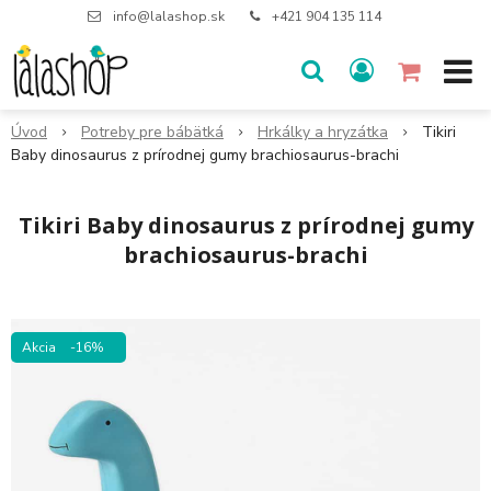
info@lalashop.sk
+421 904 135 114
Úvod
Potreby pre bábätká
Hrkálky a hryzátka
Tikiri
Baby dinosaurus z prírodnej gumy brachiosaurus-brachi
Tikiri Baby dinosaurus z prírodnej gumy
brachiosaurus-brachi
Akcia
-16%