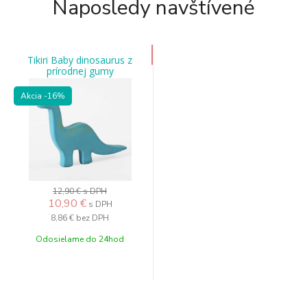
Naposledy navštívené
Tikiri Baby dinosaurus z
prírodnej gumy
brachiosaurus-brachi
Akcia
-16%
12,90 €
s DPH
10,90 €
s DPH
8,86 €
bez DPH
Odosielame do 24hod